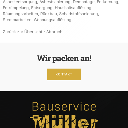
Asbestentsorgung
,
Asbestsanierung
,
Demontage
,
Entkernung
,
Entrümpelung
,
Entsorgung
,
Haushaltsauflösung
,
Räumungsarbeiten
,
Rückbau
,
Schadstoffsanierung
,
Stemmarbeiten
,
Wohnungsauflösung
Zurück zur Übersicht - Abbruch
Wir packen an!
KONTAKT