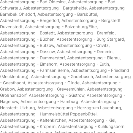
Asbestentsorgung - Bad Oldesloe
,
Asbestentsorgung - Bad
Schwartau
,
Asbestentsorgung - Bargteheide
,
Asbestentsorgung -
Barmbek Ohlsdorf
,
Asbestentsorgung - Barsbüttel
,
Asbestentsorgung - Bergedorf
,
Asbestentsorgung - Bergstedt
Duvenstedt
,
Asbestentsorgung - Boizenburg/Elbe
,
Asbestentsorgung - Bostedt
,
Asbestentsorgung - Bramfeld
,
Asbestentsorgung - Büchen
,
Asbestentsorgung - Burg Stargard
,
Asbestentsorgung - Bützow
,
Asbestentsorgung - Crivitz
,
Asbestentsorgung - Dassow
,
Asbestentsorgung - Demmin
,
Asbestentsorgung - Dummerstorf
,
Asbestentsorgung - Ellerau
,
Asbestentsorgung - Elmshorn
,
Asbestentsorgung - Eutin
,
Asbestentsorgung - Farmsen Berne
,
Asbestentsorgung - Friedland
(Mecklenburg)
,
Asbestentsorgung - Gadebusch
,
Asbestentsorgung
- Geesthacht
,
Asbestentsorgung - Glinde
,
Asbestentsorgung -
Grabow
,
Asbestentsorgung - Grevesmühlen
,
Asbestentsorgung -
Großhansdorf
,
Asbestentsorgung - Güstrow
,
Asbestentsorgung -
Hagenow
,
Asbestentsorgung - Hamburg
,
Asbestentsorgung -
Henstedt-Ulzburg
,
Asbestentsorgung - Herzogtum Lauenburg
,
Asbestentsorgung - Hummelsbüttel Poppenbüttel
,
Asbestentsorgung - Kaltenkirchen
,
Asbestentsorgung - Kiel
,
Asbestentsorgung - Kröpelin
,
Asbestentsorgung - Kühlungsborn
,
Asbestentsorgung - Laage
,
Asbestentsorgung - Lauenburg
,