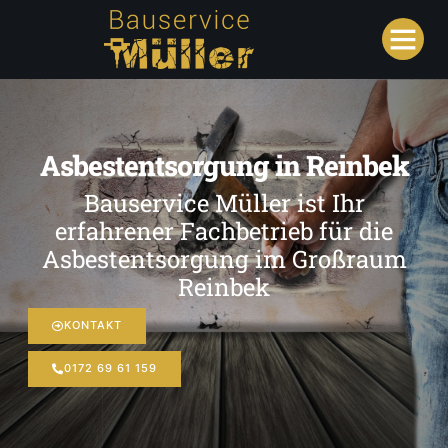
Asbestentsorgung in Reinbek
Bauservice Müller ist Ihr
erfahrener Fachbetrieb für die
Asbestentsorgung im Großraum
Reinbek
KONTAKT
0172 69 61 159