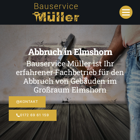
Abbruch in Elmshorn
Bauservice Müller ist Ihr
erfahrener Fachbetrieb für den
Abbruch von Gebäuden im
Großraum Elmshorn
KONTAKT
0172 69 61 159