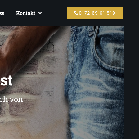
ss
Kontakt
0172 69 61 519
st
ch von