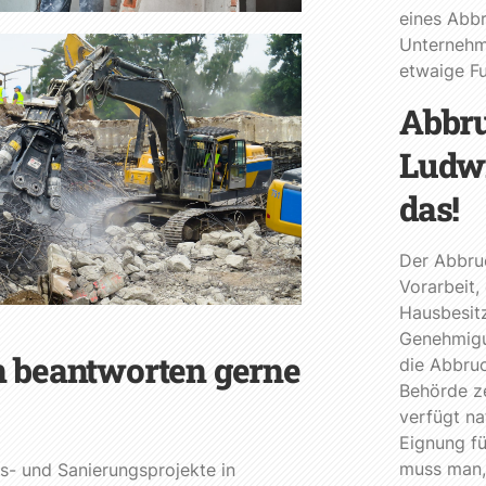
eines Abb
Unternehm
etwaige Fu
Abbru
Ludwi
das!
Der Abbru
Vorarbeit,
Hausbesit
Genehmigun
n beantworten gerne
die Abbruc
Behörde ze
verfügt na
Eignung fü
muss man,
s- und Sanierungsprojekte in