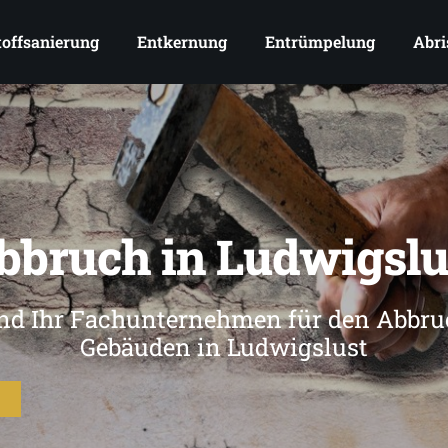
offsanierung
Entkernung
Entrümpelung
Abri
bbruch in Ludwigslu
ind Ihr Fachunternehmen für den Abbru
Gebäuden in Ludwigslust