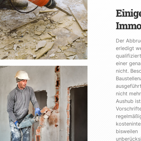
Einig
Immo
Der Abbruc
erledigt w
qualifizie
einer gena
nicht. Bes
Baustelle
ausgeführ
nicht mehr
Aushub ist
Vorschrift
regelmäßi
kosteninte
bisweilen
unberücksi