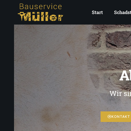
Start
Schadst
A
Wir s
KONTAKT