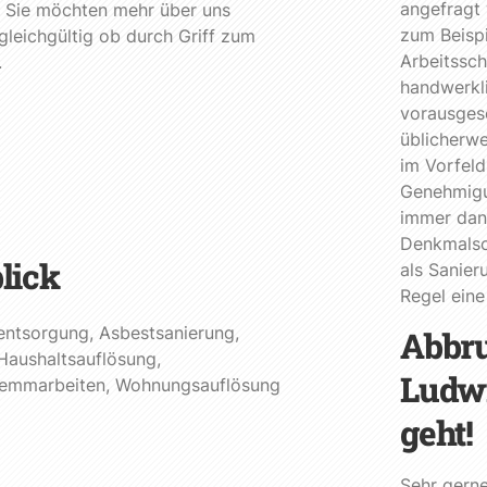
angefragt 
g. Sie möchten mehr über uns
zum Beisp
gleichgültig ob durch Griff zum
Arbeitssch
.
handwerkl
vorausgese
üblicherwe
im Vorfel
Genehmigu
immer dan
Denkmalsc
lick
als Sanier
Regel eine
entsorgung
,
Asbestsanierung
,
Abbru
Haushaltsauflösung
,
Ludwi
emmarbeiten
,
Wohnungsauflösung
geht!
Sehr gern