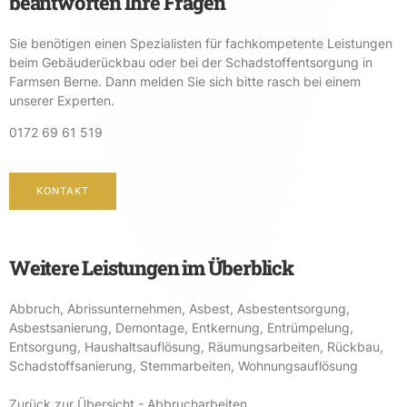
beantworten Ihre Fragen
Sie benötigen einen Spezialisten für fachkompetente Leistungen
beim Gebäuderückbau oder bei der Schadstoffentsorgung in
Farmsen Berne. Dann melden Sie sich bitte rasch bei einem
unserer Experten.
0172 69 61 519
KONTAKT
Weitere Leistungen im Überblick
Abbruch
,
Abrissunternehmen
,
Asbest
,
Asbestentsorgung
,
Asbestsanierung
,
Demontage
,
Entkernung
,
Entrümpelung
,
Entsorgung
,
Haushaltsauflösung
,
Räumungsarbeiten
,
Rückbau
,
Schadstoffsanierung
,
Stemmarbeiten
,
Wohnungsauflösung
Zurück zur Übersicht - Abbrucharbeiten