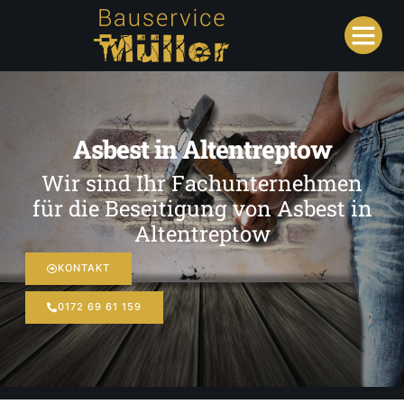
Asbest in Altentreptow
Wir sind Ihr Fachunternehmen
für die Beseitigung von Asbest in
Altentreptow
KONTAKT
0172 69 61 159