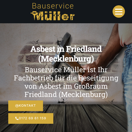
Asbest in Friedland
(Mecklenburg)
Bauservice Müller ist Ihr
Fachbetrieb für die Beseitigung
von Asbest im Großraum
Friedland (Mecklenburg)
KONTAKT
0172 69 61 159