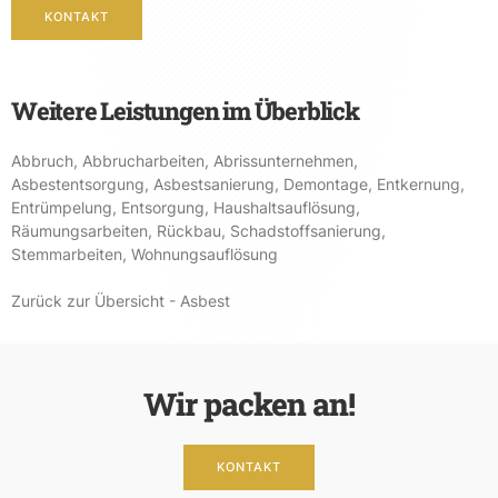
KONTAKT
Weitere Leistungen im Überblick
Abbruch
,
Abbrucharbeiten
,
Abrissunternehmen
,
Asbestentsorgung
,
Asbestsanierung
,
Demontage
,
Entkernung
,
Entrümpelung
,
Entsorgung
,
Haushaltsauflösung
,
Räumungsarbeiten
,
Rückbau
,
Schadstoffsanierung
,
Stemmarbeiten
,
Wohnungsauflösung
Zurück zur Übersicht - Asbest
Wir packen an!
KONTAKT