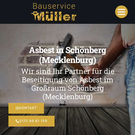
Asbest in Schönberg
(Mecklenburg)
Wir sind Ihr Partner für die
Beseitigung von Asbest im
Großraum Schönberg
(Mecklenburg)
KONTAKT
0172 69 61 159