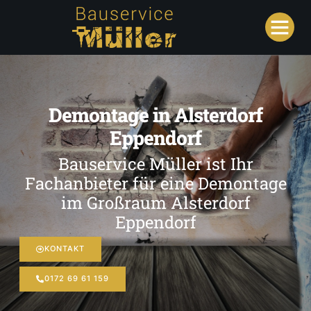
Demontage in Alsterdorf
Eppendorf
Bauservice Müller ist Ihr
Fachanbieter für eine Demontage
im Großraum Alsterdorf
Eppendorf
KONTAKT
0172 69 61 159