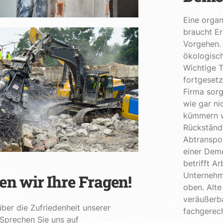
Eine orga
braucht Er
Vorgehen. 
ökologisc
Wichtige T
fortgeset
Firma sorg
wie gar n
kümmern w
Rückständ
Abtranspor
einer Dem
betrifft A
Unternehm
n wir Ihre Fragen!
oben. Alte
veräußerb
ber die Zufriedenheit unserer
fachgerec
 Sprechen Sie uns auf