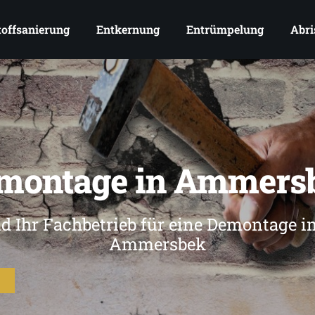
offsanierung
Entkernung
Entrümpelung
Abri
montage in Ammers
nd Ihr Fachbetrieb für eine Demontage 
Ammersbek