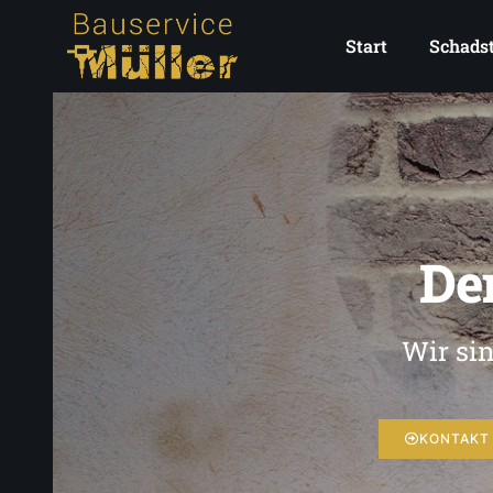
Start
Schadst
De
Wir si
KONTAKT