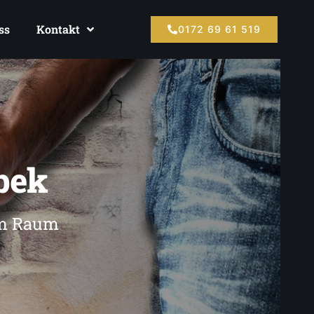
ss
Kontakt
0172 69 61 519
bek
im Raum