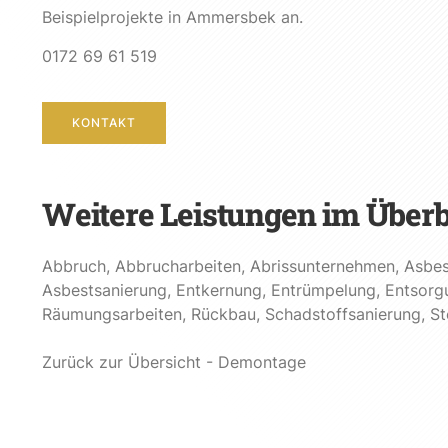
Beispielprojekte in Ammersbek an.
0172 69 61 519
KONTAKT
Weitere Leistungen im Überb
Abbruch
,
Abbrucharbeiten
,
Abrissunternehmen
,
Asbes
Asbestsanierung
,
Entkernung
,
Entrümpelung
,
Entsorg
Räumungsarbeiten
,
Rückbau
,
Schadstoffsanierung
,
St
Zurück zur Übersicht - Demontage