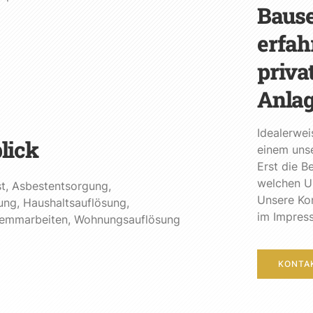
Bause
erfah
priva
Anla
Idealerwei
lick
einem unse
Erst die B
welchen U
t
,
Asbestentsorgung
,
Unsere Ko
ung
,
Haushaltsauflösung
,
im Impres
emmarbeiten
,
Wohnungsauflösung
KONTA