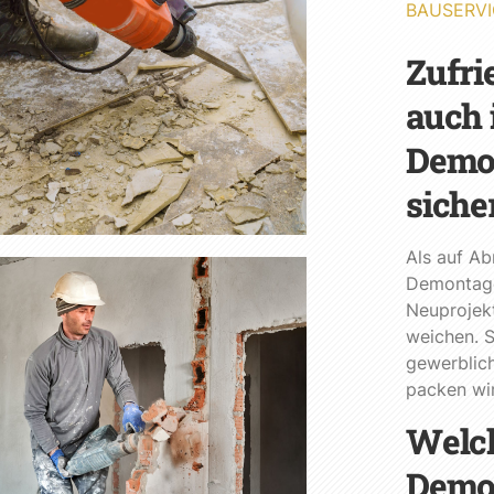
BAUSERVI
Zufri
auch 
Demon
siche
Als auf Ab
Demontage
Neuprojek
weichen. S
gewerblich
packen wir
Welch
Demo