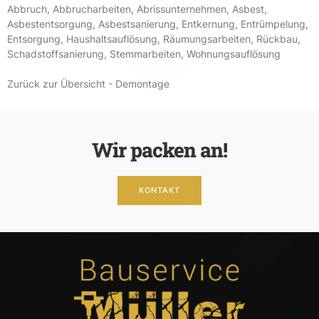
Abbruch
,
Abbrucharbeiten
,
Abrissunternehmen
,
Asbest
,
Asbestentsorgung
,
Asbestsanierung
,
Entkernung
,
Entrümpelung
,
Entsorgung
,
Haushaltsauflösung
,
Räumungsarbeiten
,
Rückbau
,
Schadstoffsanierung
,
Stemmarbeiten
,
Wohnungsauflösung
Zurück zur Übersicht - Demontage
Wir packen an!
KONTAKT