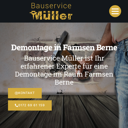
Demontage in Farmsen Berne
Bauservice Müller ist Ihr
erfahrener Experte für eine
Demontage im Raum Farmsen
Berne
KONTAKT
0172 69 61 159