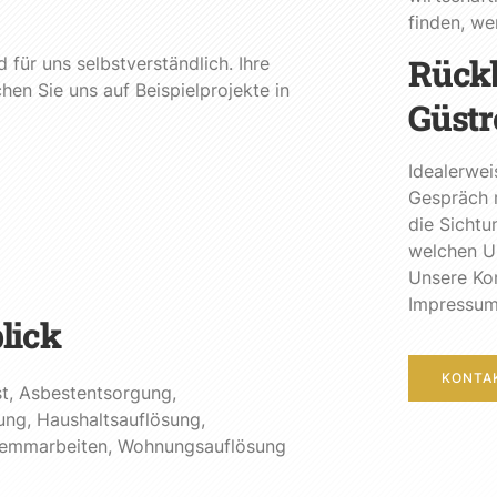
finden, w
Rück
für uns selbstverständlich. Ihre
en Sie uns auf Beispielprojekte in
Güstr
Idealerwei
Gespräch m
die Sichtu
welchen U
Unsere Kon
Impressum
lick
KONTA
t
,
Asbestentsorgung
,
ung
,
Haushaltsauflösung
,
emmarbeiten
,
Wohnungsauflösung