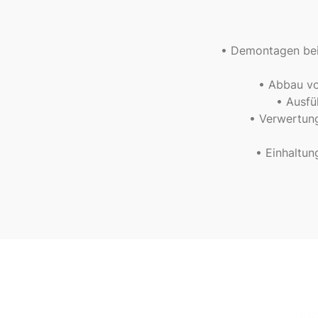
• Demontagen bei
• Abbau vo
• Ausfü
• Verwertun
• Einhaltun