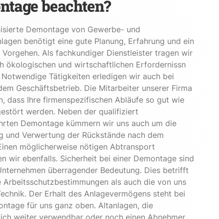
ntage beachten?
nisierte Demontage von Gewerbe- und
nlagen benötigt eine gute Planung, Erfahrung und ein
 Vorgehen. Als fachkundiger Dienstleister tragen wir
 ökologischen und wirtschaftlichen Erfordernissn
Notwendige Tätigkeiten erledigen wir auch bei
dem Geschäftsbetrieb. Die Mitarbeiter unserer Firma
n, dass Ihre firmenspezifischen Abläufe so gut wie
gestört werden. Neben der qualifiziert
hrten Demontage kümmern wir uns auch um die
g und Verwertung der Rückstände nach dem
Einen möglicherweise nötigen Abtransport
en wir ebenfalls. Sicherheit bei einer Demontage sind
Unternehmen überragender Bedeutung. Dies betrifft
e Arbeitsschutzbestimmungen als auch die von uns
echnik. Der Erhalt des Anlagevermögens steht bei
ntage für uns ganz oben. Altanlagen, die
tlich weiter verwendbar oder noch einen Abnehmer