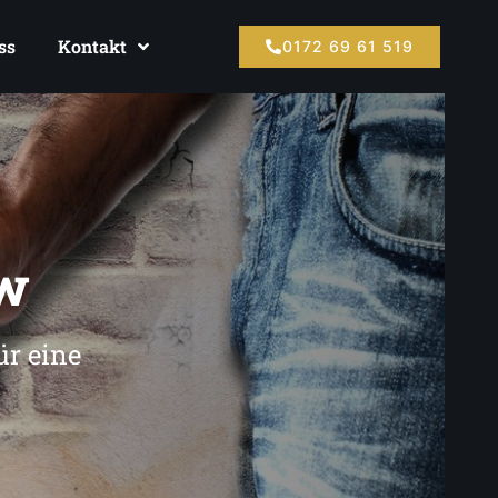
ss
Kontakt
0172 69 61 519
ow
ür eine