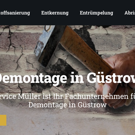
offsanierung
Entkernung
Entrümpelung
Abri
emontage in Güstr
vice Müller ist Ihr Fachunternehmen f
Demontage in Güstrow