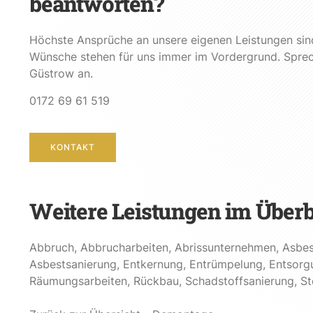
beantworten?
Höchste Ansprüche an unsere eigenen Leistungen sind 
Wünsche stehen für uns immer im Vordergrund. Sprech
Güstrow an.
0172 69 61 519
KONTAKT
Weitere Leistungen im Überb
Abbruch
,
Abbrucharbeiten
,
Abrissunternehmen
,
Asbes
Asbestsanierung
,
Entkernung
,
Entrümpelung
,
Entsorg
Räumungsarbeiten
,
Rückbau
,
Schadstoffsanierung
,
St