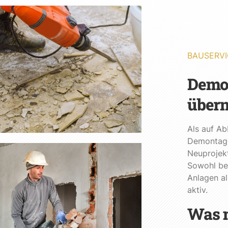
BAUSERVI
Demon
über
Als auf Ab
Demontage
Neuprojekt
Sowohl be
Anlagen al
aktiv.
Was m