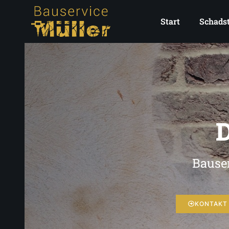
Start
Schadst
D
Bauser
KONTAKT