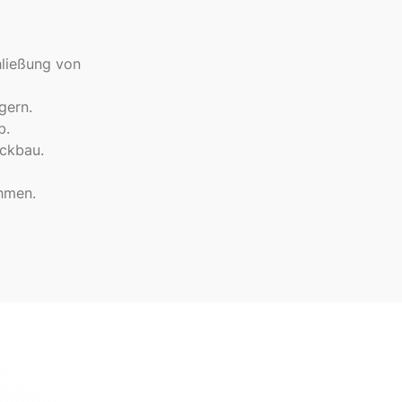
hließung von
gern.
b.
ckbau.
ahmen.