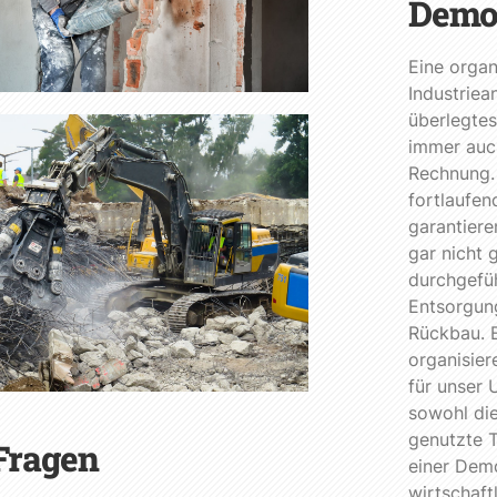
Demo
Eine orga
Industriea
überlegtes
immer auch
Rechnung. 
fortlaufen
garantiere
gar nicht 
durchgefü
Entsorgun
Rückbau. 
organisier
für unser 
sowohl di
genutzte T
Fragen
einer Demo
wirtschaf