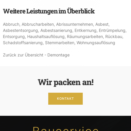
Weitere Leistungen im Überblick
Abbruch
,
Abbrucharbeiten
,
Abrissunternehmen
,
Asbest
,
Asbestentsorgung
,
Asbestsanierung
,
Entkernung
,
Entrümpelung
,
Entsorgung
,
Haushaltsauflösung
,
Räumungsarbeiten
,
Rückbau
,
Schadstoffsanierung
,
Stemmarbeiten
,
Wohnungsauflösung
Zurück zur Übersicht - Demontage
Wir packen an!
KONTAKT