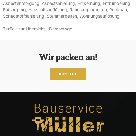
Asbestentsorgung
,
Asbestsanierung
,
Entkernung
,
Entrümpelung
,
Entsorgung
,
Haushaltsauflösung
,
Räumungsarbeiten
,
Rückbau
,
Schadstoffsanierung
,
Stemmarbeiten
,
Wohnungsauflösung
Zurück zur Übersicht - Demontage
Wir packen an!
KONTAKT