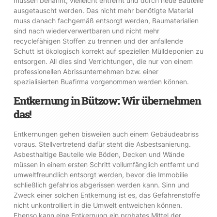
müssen benannt, vielleicht entfernt und durch neue Bauteile
ausgetauscht werden. Das nicht mehr benötigte Material
muss danach fachgemäß entsorgt werden, Baumaterialien
sind nach wiederverwertbaren und nicht mehr
recyclefähigen Stoffen zu trennen und der anfallende
Schutt ist ökologisch korrekt auf speziellen Mülldeponien zu
entsorgen. All dies sind Verrichtungen, die nur von einem
professionellen Abrissunternehmen bzw. einer
spezialisierten Buafirma vorgenommen werden können.
Entkernung in Bützow: Wir übernehmen
das!
Entkernungen gehen bisweilen auch einem Gebäudeabriss
voraus. Stellvertretend dafür steht die Asbestsanierung.
Asbesthaltige Bauteile wie Böden, Decken und Wände
müssen in einem ersten Schritt vollumfänglich entfernt und
umweltfreundlich entsorgt werden, bevor die Immobilie
schließlich gefahrlos abgerissen werden kann. Sinn und
Zweck einer solchen Entkernung ist es, das Gefahrenstoffe
nicht unkontrolliert in die Umwelt entweichen können.
Ebenso kann eine Entkernung ein probates Mittel der