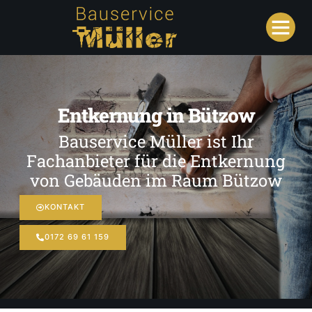
Entkernung in Bützow
Bauservice Müller ist Ihr
Fachanbieter für die Entkernung
von Gebäuden im Raum Bützow
KONTAKT
0172 69 61 159