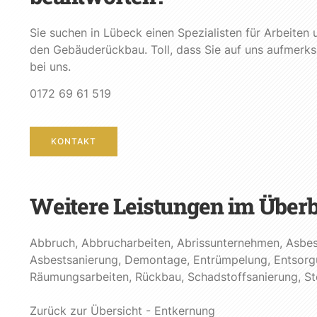
Sie suchen in Lübeck einen Spezialisten für Arbeite
den Gebäuderückbau. Toll, dass Sie auf uns aufmerks
bei uns.
0172 69 61 519
KONTAKT
Weitere Leistungen im Überb
Abbruch
,
Abbrucharbeiten
,
Abrissunternehmen
,
Asbes
Asbestsanierung
,
Demontage
,
Entrümpelung
,
Entsorg
Räumungsarbeiten
,
Rückbau
,
Schadstoffsanierung
,
St
Zurück zur Übersicht - Entkernung