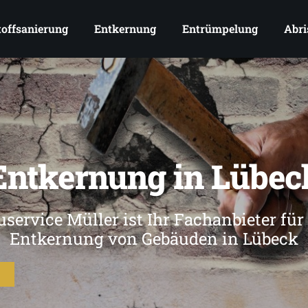
offsanierung
Entkernung
Entrümpelung
Abri
Entkernung in Lübec
service Müller ist Ihr Fachanbieter für
Entkernung von Gebäuden in Lübeck