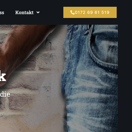
ss
Kontakt
0172 69 61 519
k
 die