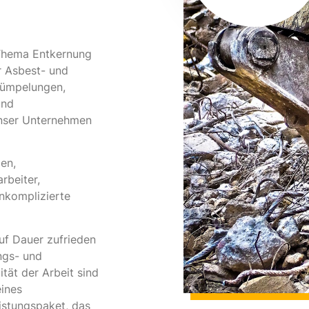
 Thema Entkernung
r Asbest- und
rümpelungen,
und
nser Unternehmen
en,
rbeiter,
unkomplizierte
auf Dauer zufrieden
ngs- und
ität der Arbeit sind
eines
istungspaket, das