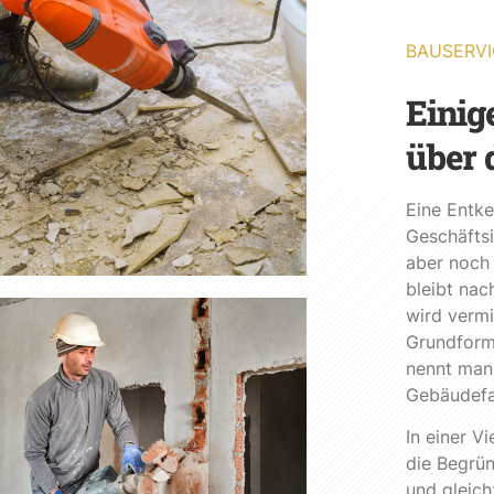
BAUSERVI
Einig
über 
Eine Entke
Geschäftsi
aber noch 
bleibt nac
wird vermi
Grundform
nennt man 
Gebäudefa
In einer V
die Begrün
und gleichz