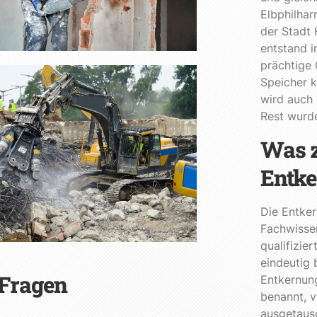
Elbphilhar
der Stadt
entstand i
prächtige
Speicher 
wird auch 
Rest wurde
Was z
Entke
Die Entker
Fachwissen
qualifizie
eindeutig
 Fragen
Entkernun
benannt, v
ausgetaus