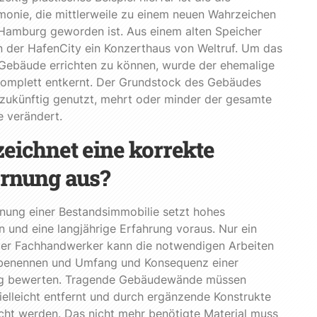
monie, die mittlerweile zu einem neuen Wahrzeichen
 Hamburg geworden ist. Aus einem alten Speicher
n der HafenCity ein Konzerthaus von Weltruf. Um das
 Gebäude errichten zu können, wurde der ehemalige
komplett entkernt. Der Grundstock des Gebäudes
zukünftig genutzt, mehrt oder minder der gesamte
 verändert.
eichnet eine korrekte
rnung aus?
nung einer Bestandsimmobilie setzt hohes
 und eine langjährige Erfahrung voraus. Nur ein
rter Fachhandwerker kann die notwendigen Arbeiten
 benennen und Umfang und Konsequenz einer
g bewerten. Tragende Gebäudewände müssen
ielleicht entfernt und durch ergänzende Konstrukte
cht werden. Das nicht mehr benötigte Material muss