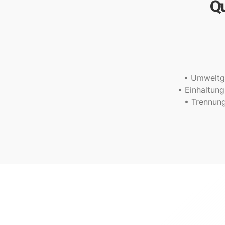
Q
• Umweltge
• Einhaltung
• Trennung