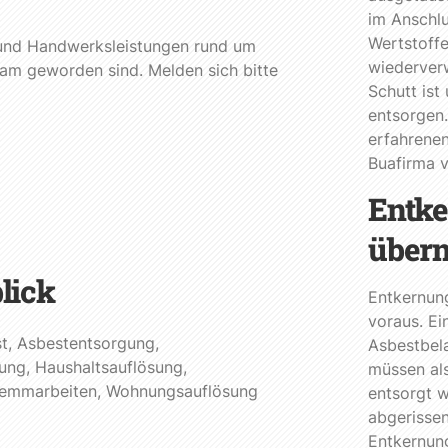
im Anschlu
Wertstoffe
n und Handwerksleistungen rund um
wiederverw
am geworden sind. Melden sich bitte
Schutt ist
entsorgen.
erfahrenen
Buafirma 
Entke
über
lick
Entkernun
voraus. Ei
t
,
Asbestentsorgung
,
Asbestbel
ung
,
Haushaltsauflösung
,
müssen al
emmarbeiten
,
Wohnungsauflösung
entsorgt w
abgerisse
Entkernung