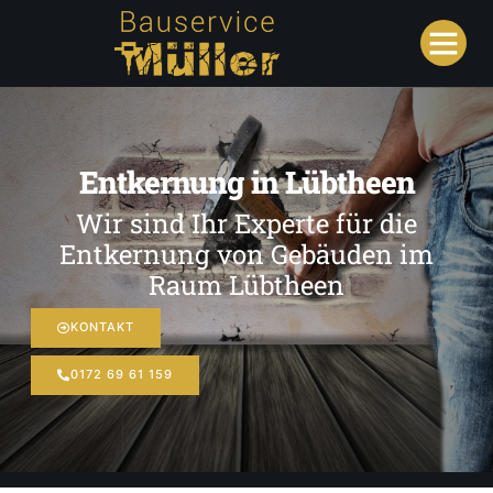
Entkernung in Lübtheen
Wir sind Ihr Experte für die
Entkernung von Gebäuden im
Raum Lübtheen
KONTAKT
0172 69 61 159