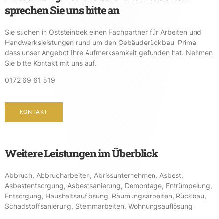
sprechen Sie uns bitte an
Sie suchen in Oststeinbek einen Fachpartner für Arbeiten und
Handwerksleistungen rund um den Gebäuderückbau. Prima,
dass unser Angebot Ihre Aufmerksamkeit gefunden hat. Nehmen
Sie bitte Kontakt mit uns auf.
0172 69 61 519
KONTAKT
Weitere Leistungen im Überblick
Abbruch
,
Abbrucharbeiten
,
Abrissunternehmen
,
Asbest
,
Asbestentsorgung
,
Asbestsanierung
,
Demontage
,
Entrümpelung
,
Entsorgung
,
Haushaltsauflösung
,
Räumungsarbeiten
,
Rückbau
,
Schadstoffsanierung
,
Stemmarbeiten
,
Wohnungsauflösung