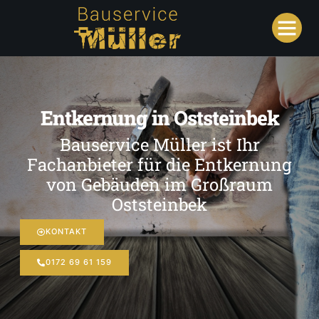
Entkernung in Oststeinbek
Bauservice Müller ist Ihr
Fachanbieter für die Entkernung
von Gebäuden im Großraum
Oststeinbek
KONTAKT
0172 69 61 159