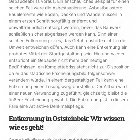
Gebäudeabriss voraus. Ein anschauliches Beispiel für einen
solchen Fall wäre die Asbestsanierung. Asbestbelastete
Bauelemente wie Böden, Decken und Wände müssen in
einem ersten Schritt sorgfältig entfernt und
umweltfreundlich entsorgt werden, bevor das Bauwerk
schließlich sicher abgerissen werden kann. Sinn einer
solchen Entkernung ist es, das Gefahrenstoffe nicht in die
Umwelt entweichen düfen. Auch kann eine Entkernung ein
probates Mittel der Stadtgestaltung sein. Hin und wieder
entspricht ein Gebäude nicht mehr den heutigen
Bedürfnissen, ein Komplettabriss steht nicht zur Disposition,
da er das städtische Erscheinungsbild folgenschwer
verändern würde. In einem dergestaltigen Fall kann eine
Entkernung einen Lösungsweg darstellen. Der Altbau wird
einer neuen Verwendung zugeführt, gleichzeitig bleibt die
äüßere Erscheinung gewahrt. Die Entkernung ist in diesem
Falle eine Art aktive Denkmalspflege.
Entkernung in Oststeinbek: Wir wissen
wie es geht!
Gerne kalkulieren wir Kosten und Arbeitsaufwand