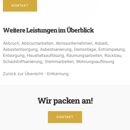
KONTAKT
Weitere Leistungen im Überblick
Abbruch
,
Abbrucharbeiten
,
Abrissunternehmen
,
Asbest
,
Asbestentsorgung
,
Asbestsanierung
,
Demontage
,
Entrümpelung
,
Entsorgung
,
Haushaltsauflösung
,
Räumungsarbeiten
,
Rückbau
,
Schadstoffsanierung
,
Stemmarbeiten
,
Wohnungsauflösung
Zurück zur Übersicht - Entkernung
Wir packen an!
KONTAKT