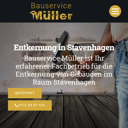
Entkernung in Stavenhagen
Bauservice Müller ist Ihr
erfahrener Fachbetrieb für die
Entkernung von Gebäuden im
Raum Stavenhagen
KONTAKT
0172 69 61 159