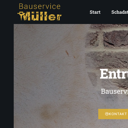
Start
Schadst
Entr
Bauservi
KONTAKT