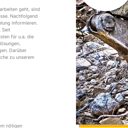
rbeiten geht, sind
resse. Nachfolgend
lung informieren.
 Seit
ten für u.a. die
lösungen,
gen. Darüber
üche zu unserem
em nötigen