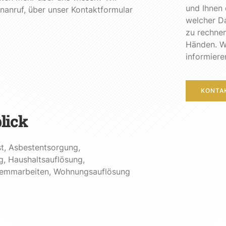
und Ihnen 
onanruf, über unser Kontaktformular
welcher Da
zu rechnen
Händen. Wi
informiere
KONTA
lick
t
,
Asbestentsorgung
,
g
,
Haushaltsauflösung
,
emmarbeiten
,
Wohnungsauflösung