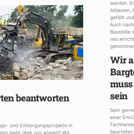
werden. Ei
Altlasten,
gefällt u
Auch nach 
Baustelle 
neu erric
genommen
Wir a
Bargt
muss 
sein
ten beantworten
Sehr gern
einer Ent
Fachhandw
ungs- und Entsorgungsprojekte in
beurteilen
chten mehr über uns wissen? Wir