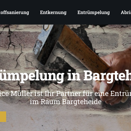
offsanierung
Entkernung
Entrümpelung
Abri
ümpelung in Bargte
ce Müller ist Ihr Partner für eine Ent
im Raum Bargteheide