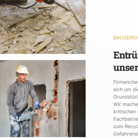
BAUSERVI
Entrü
unser
Firmenchef
sich um di
Grundstück
Wir machen
kritischen
Fachbetrie
zum Recycl
Gefahrenst