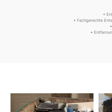
• En
• Fachgerechte Ent
•
• Entfernu