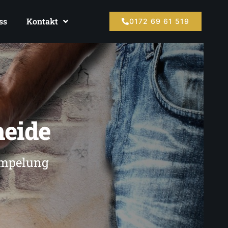
ss
Kontakt
0172 69 61 519
heide
rümpelung