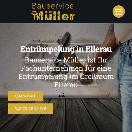
Entrümpelung in Ellerau
Bauservice Müller ist Ihr
Fachunternehmen für eine
Entrümpelung im Großraum
Ellerau
KONTAKT
0172 69 61 159