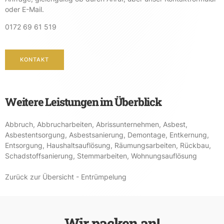
oder E-Mail.
0172 69 61 519
KONTAKT
Weitere Leistungen im Überblick
Abbruch
,
Abbrucharbeiten
,
Abrissunternehmen
,
Asbest
,
Asbestentsorgung
,
Asbestsanierung
,
Demontage
,
Entkernung
,
Entsorgung
,
Haushaltsauflösung
,
Räumungsarbeiten
,
Rückbau
,
Schadstoffsanierung
,
Stemmarbeiten
,
Wohnungsauflösung
Zurück zur Übersicht - Entrümpelung
Wir packen an!