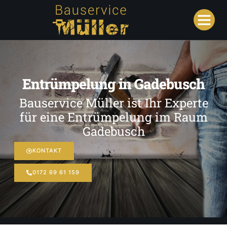
Entrümpelung in Gadebusch
Bauservice Müller ist Ihr Experte
für eine Entrümpelung im Raum
Gadebusch
KONTAKT
0172 69 61 159