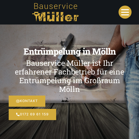
Entrümpelung in Mölln
Bauservice Müller ist Ihr
erfahrener Fachbetrieb für eine
Entrümpelung im Großraum
Mölln
KONTAKT
0172 69 61 159