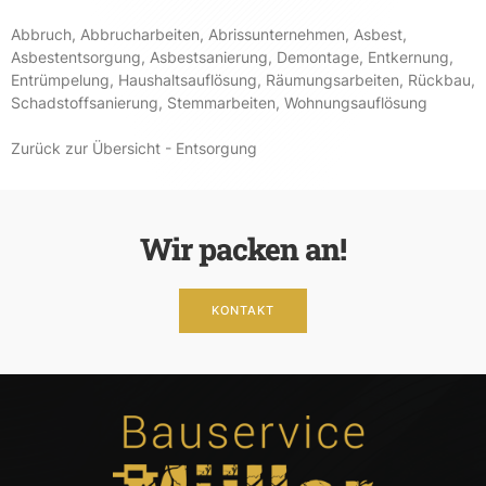
Abbruch
,
Abbrucharbeiten
,
Abrissunternehmen
,
Asbest
,
Asbestentsorgung
,
Asbestsanierung
,
Demontage
,
Entkernung
,
Entrümpelung
,
Haushaltsauflösung
,
Räumungsarbeiten
,
Rückbau
,
Schadstoffsanierung
,
Stemmarbeiten
,
Wohnungsauflösung
Zurück zur Übersicht - Entsorgung
Wir packen an!
KONTAKT