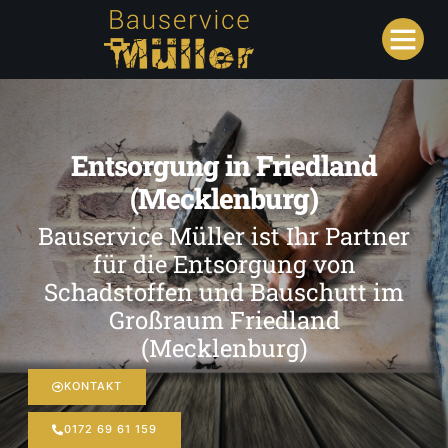
Entsorgung in Friedland
(Mecklenburg)
Bauservice Müller ist Ihr Partner
für die Entsorgung von
Schadstoffen und Bauschutt im
Großraum Friedland
(Mecklenburg)
KONTAKT
0172 69 61 159