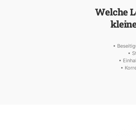
Welche L
klein
• Beseitig
• S
• Einha
• Korr