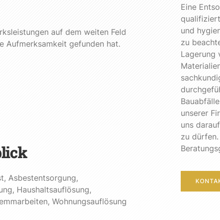
Eine Entso
qualifizie
und hygie
rksleistungen auf dem weiten Feld
zu beacht
re Aufmerksamkeit gefunden hat.
Lagerung 
Materialie
sachkundig
durchgefüh
Bauabfäll
unserer Fi
uns darau
zu dürfen.
lick
Beratungsg
t
,
Asbestentsorgung
,
KONTA
ung
,
Haushaltsauflösung
,
emmarbeiten
,
Wohnungsauflösung