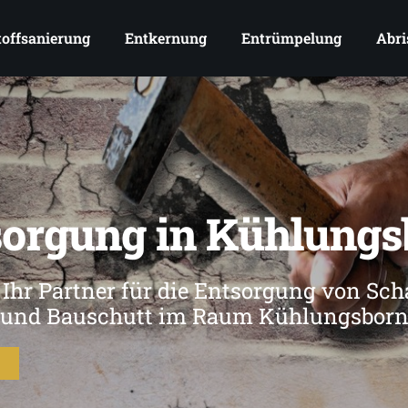
offsanierung
Entkernung
Entrümpelung
Abri
sorgung in Kühlungs
 Ihr Partner für die Entsorgung von Sch
und Bauschutt im Raum Kühlungsbor