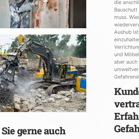
die ansch
Bauschutt
muss. Wie
wiederver
Aushub ist
einzuhalte
Verrichtun
und Möbel
aber auch 
umweltver
Gefahrenst
Kund
vertr
Erfah
Gefah
 Sie gerne auch