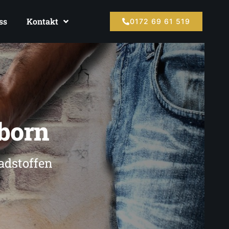
ss
Kontakt
0172 69 61 519
born
adstoffen
n