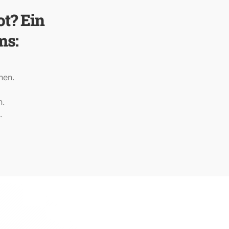
t? Ein
ms:
hen.
n.
.