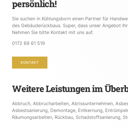
persönlich!
Sie suchen in Kühlungsborn einen Partner für Handwe
des Gebäuderückbaus. Super, dass unser Angebot Ih
Nehmen Sie bitte Kontakt mit uns auf.
0172 69 61 519
KONTAKT
Weitere Leistungen im Überb
Abbruch
,
Abbrucharbeiten
,
Abrissunternehmen
,
Asbes
Asbestsanierung
,
Demontage
,
Entkernung
,
Entrümpel
Räumungsarbeiten
,
Rückbau
,
Schadstoffsanierung
,
St