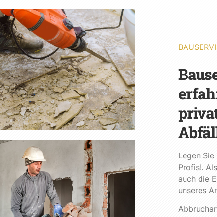
BAUSERVI
Bause
erfah
priva
Abfäl
Legen Sie 
Profis!. A
auch die E
unseres A
Abbrucharb