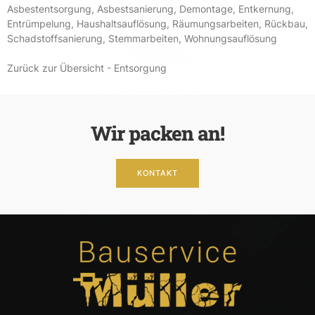
Asbestentsorgung
,
Asbestsanierung
,
Demontage
,
Entkernung
,
Entrümpelung
,
Haushaltsauflösung
,
Räumungsarbeiten
,
Rückbau
,
Schadstoffsanierung
,
Stemmarbeiten
,
Wohnungsauflösung
Zurück zur Übersicht - Entsorgung
Wir packen an!
KONTAKT