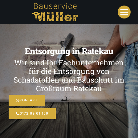
Entsorgung in Ratekau
Wir sind Ihr Fachunternehmen
für die Entsorgung von
Schadstoffen und Bauschutt im
Großraum Ratekau
KONTAKT
0172 69 61 159