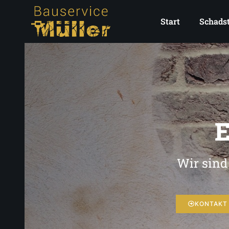
Start
Schadst
E
Wir sind
KONTAKT