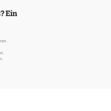
? Ein
ren.
n.
n.