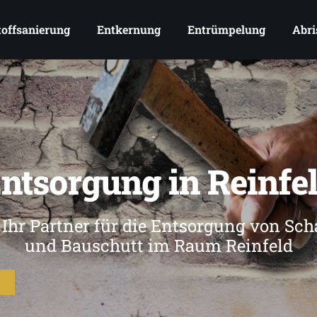
offsanierung
Entkernung
Entrümpelung
Abri
ntsorgung in Reinfe
 Ihr Partner für die Entsorgung von Sch
und Bauschutt im Raum Reinfeld