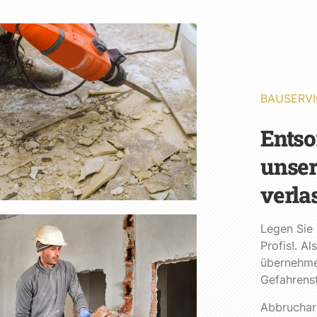
BAUSERVI
Entso
unser
verla
Legen Sie 
Profis!. 
übernehme
Gefahrenst
Abbrucharb