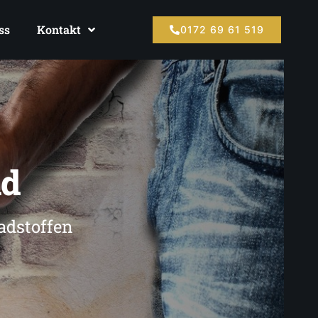
ss
Kontakt
0172 69 61 519
ld
adstoffen