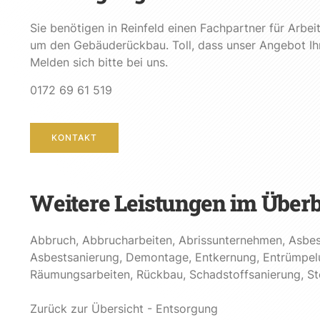
Sie benötigen in Reinfeld einen Fachpartner für Arb
um den Gebäuderückbau. Toll, dass unser Angebot Ih
Melden sich bitte bei uns.
0172 69 61 519
KONTAKT
Weitere Leistungen im Überb
Abbruch
,
Abbrucharbeiten
,
Abrissunternehmen
,
Asbes
Asbestsanierung
,
Demontage
,
Entkernung
,
Entrümpel
Räumungsarbeiten
,
Rückbau
,
Schadstoffsanierung
,
St
Zurück zur Übersicht - Entsorgung