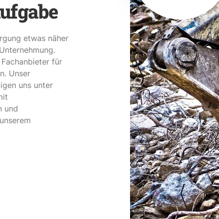
Aufgabe
rgung etwas näher
r Unternehmung.
r Fachanbieter für
n. Unser
igen uns unter
it
n und
 unserem