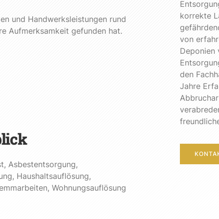
Entsorgung
korrekte 
eiten und Handwerksleistungen rund
gefährdend
re Aufmerksamkeit gefunden hat.
von erfahr
Deponien 
Entsorgun
den Fachh
Jahre Erfa
Abbrucharb
verabreden
freundlich
lick
KONTA
t
,
Asbestentsorgung
,
ung
,
Haushaltsauflösung
,
emmarbeiten
,
Wohnungsauflösung