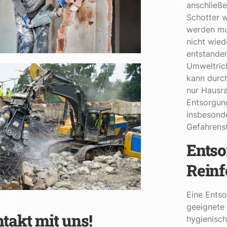
anschließ
Schotter 
werden mu
nicht wied
entstanden
Umweltric
kann durch
nur Hausra
Entsorgung
insbesond
Gefahrenst
Entso
Reinf
Eine Entso
geeignete
takt mit uns!
hygienisch