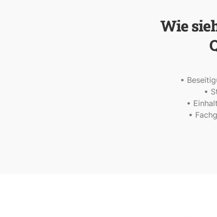
Wie sie
Q
• Beseitig
• S
• Einhal
• Fachg