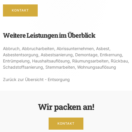
KONTAKT
Weitere Leistungen im Überblick
Abbruch
,
Abbrucharbeiten
,
Abrissunternehmen
,
Asbest
,
Asbestentsorgung
,
Asbestsanierung
,
Demontage
,
Entkernung
,
Entrümpelung
,
Haushaltsauflösung
,
Räumungsarbeiten
,
Rückbau
,
Schadstoffsanierung
,
Stemmarbeiten
,
Wohnungsauflösung
Zurück zur Übersicht - Entsorgung
Wir packen an!
KONTAKT