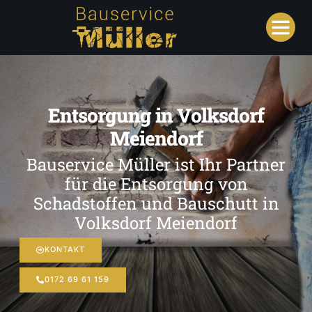
Entsorgung in Volksdorf
Meiendorf
Bauservice Müller ist Ihr Partner
für die Entsorgung von
Schadstoffen und Bauschutt in
Volksdorf Meiendorf
KONTAKT
0172 69 61 159