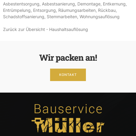
Asbestentsorgung
,
Asbestsanierung
,
Demontage
,
Entkernung
,
Entrümpelung
,
Entsorgung
,
Räumungsarbeiten
,
Rückbau
,
Schadstoffsanierung
,
Stemmarbeiten
,
Wohnungsauflösung
Zurück zur Übersicht - Haushaltsauflösung
Wir packen an!
KONTAKT