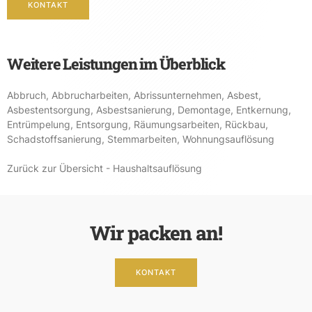
KONTAKT
Weitere Leistungen im Überblick
Abbruch
,
Abbrucharbeiten
,
Abrissunternehmen
,
Asbest
,
Asbestentsorgung
,
Asbestsanierung
,
Demontage
,
Entkernung
,
Entrümpelung
,
Entsorgung
,
Räumungsarbeiten
,
Rückbau
,
Schadstoffsanierung
,
Stemmarbeiten
,
Wohnungsauflösung
Zurück zur Übersicht - Haushaltsauflösung
Wir packen an!
KONTAKT