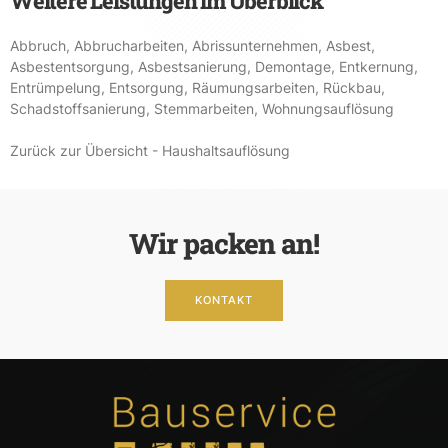
Weitere Leistungen im Überblick
Abbruch
,
Abbrucharbeiten
,
Abrissunternehmen
,
Asbest
,
Asbestentsorgung
,
Asbestsanierung
,
Demontage
,
Entkernung
,
Entrümpelung
,
Entsorgung
,
Räumungsarbeiten
,
Rückbau
,
Schadstoffsanierung
,
Stemmarbeiten
,
Wohnungsauflösung
Zurück zur Übersicht - Haushaltsauflösung
Wir packen an!
KONTAKT