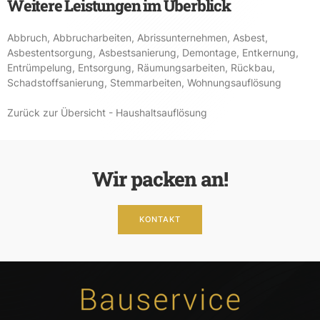
Weitere Leistungen im Überblick
Abbruch
,
Abbrucharbeiten
,
Abrissunternehmen
,
Asbest
,
Asbestentsorgung
,
Asbestsanierung
,
Demontage
,
Entkernung
,
Entrümpelung
,
Entsorgung
,
Räumungsarbeiten
,
Rückbau
,
Schadstoffsanierung
,
Stemmarbeiten
,
Wohnungsauflösung
Zurück zur Übersicht - Haushaltsauflösung
Wir packen an!
KONTAKT