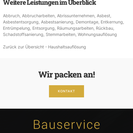
Weitere Leistungen im Überblick
Abbruch
,
Abbrucharbeiten
,
Abrissunternehmen
,
Asbest
,
Asbestentsorgung
,
Asbestsanierung
,
Demontage
,
Entkernung
,
Entrümpelung
,
Entsorgung
,
Räumungsarbeiten
,
Rückbau
,
Schadstoffsanierung
,
Stemmarbeiten
,
Wohnungsauflösung
Zurück zur Übersicht - Haushaltsauflösung
Wir packen an!
KONTAKT