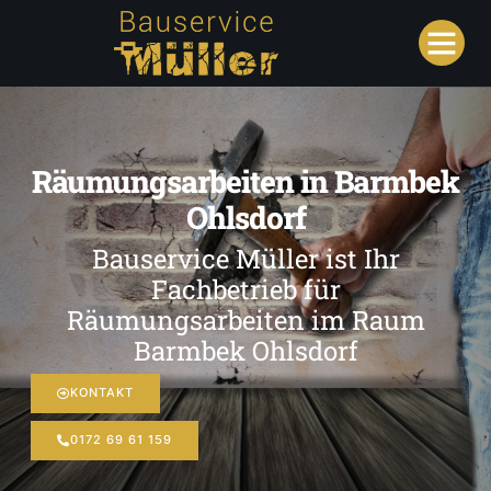
Räumungsarbeiten in Barmbek
Ohlsdorf
Bauservice Müller ist Ihr
Fachbetrieb für
Räumungsarbeiten im Raum
Barmbek Ohlsdorf
KONTAKT
0172 69 61 159