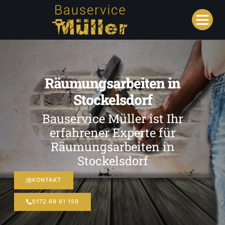
Räumungsarbeiten in
Stockelsdorf
Bauservice Müller ist Ihr
erfahrener Experte für
Räumungsarbeiten in
Stockelsdorf
KONTAKT
0172 69 61 159