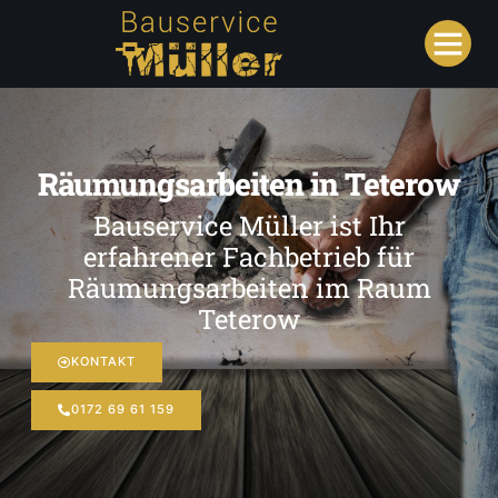
Räumungsarbeiten in Teterow
Bauservice Müller ist Ihr
erfahrener Fachbetrieb für
Räumungsarbeiten im Raum
Teterow
KONTAKT
0172 69 61 159