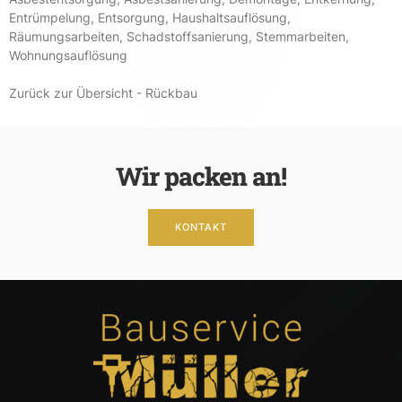
Entrümpelung
,
Entsorgung
,
Haushaltsauflösung
,
Räumungsarbeiten
,
Schadstoffsanierung
,
Stemmarbeiten
,
Wohnungsauflösung
Zurück zur Übersicht - Rückbau
Wir packen an!
KONTAKT