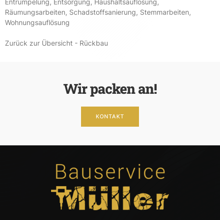
Entrümpelung
,
Entsorgung
,
Haushaltsauflösung
,
Räumungsarbeiten
,
Schadstoffsanierung
,
Stemmarbeiten
,
Wohnungsauflösung
Zurück zur Übersicht - Rückbau
Wir packen an!
KONTAKT