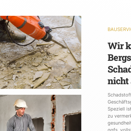
BAUSERVI
Wir 
Bergs
Schad
nicht
Schadstof
Geschäfts
Speziell i
zu vermerk
gesundheit
ggfs. voll