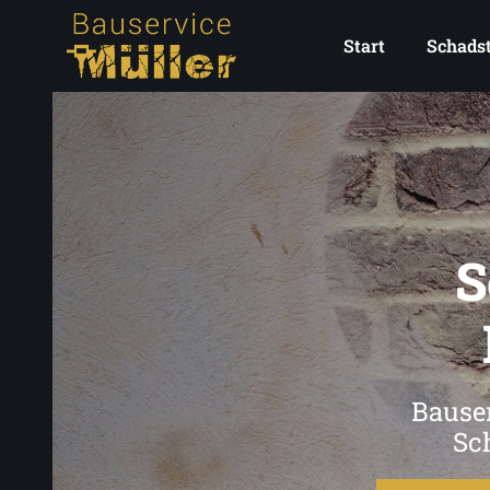
Start
Schadst
S
Bauser
Sc