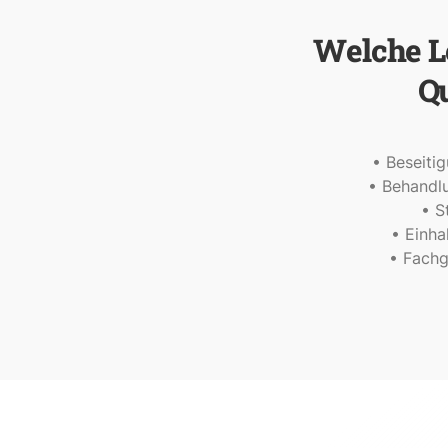
Welche L
Q
• Beseitig
• Behandl
• S
• Einha
• Fachg