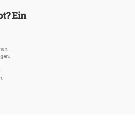
t? Ein
hen.
gen.
n.
n.