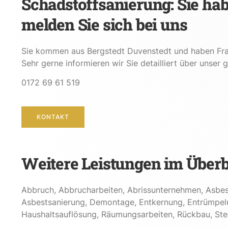
Schadstoffsanierung: Sie ha
melden Sie sich bei uns
Sie kommen aus Bergstedt Duvenstedt und haben Fra
Sehr gerne informieren wir Sie detailliert über unse
0172 69 61 519
KONTAKT
Weitere Leistungen im Überb
Abbruch
,
Abbrucharbeiten
,
Abrissunternehmen
,
Asbes
Asbestsanierung
,
Demontage
,
Entkernung
,
Entrümpel
Haushaltsauflösung
,
Räumungsarbeiten
,
Rückbau
,
St