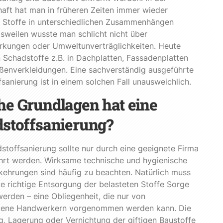
aft hat man in früheren Zeiten immer wieder
e Stoffe in unterschiedlichen Zusammenhängen
isweilen wusste man schlicht nicht über
rkungen oder Umweltunverträglichkeiten. Heute
 Schadstoffe z.B. in Dachplatten, Fassadenplatten
ßenverkleidungen. Eine sachverständig ausgeführte
sanierung ist in einem solchen Fall unausweichlich.
e Grundlagen hat eine
stoffsanierung?
stoffsanierung sollte nur durch eine geeignete Firma
hrt werden. Wirksame technische und hygienische
ehrungen sind häufig zu beachten. Natürlich muss
ie richtige Entsorgung der belasteten Stoffe Sorge
erden – eine Obliegenheit, die nur von
ertene Handwerkern vorgenommen werden kann. Die
, Lagerung oder Vernichtung der giftigen Baustoffe