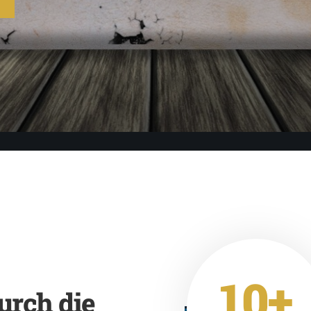
10+
urch die