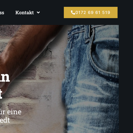
ss
Kontakt
0172 69 61 519
in
t
ür eine
edt