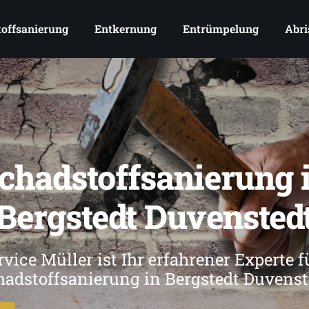
offsanierung
Entkernung
Entrümpelung
Abri
chadstoffsanierung 
Bergstedt Duvensted
vice Müller ist Ihr erfahrener Experte f
hadstoffsanierung in Bergstedt Duvenst