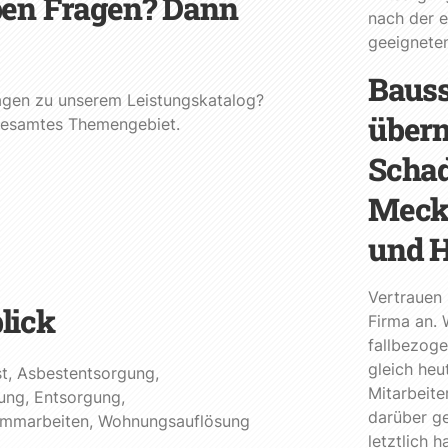
ben Fragen? Dann
nach der e
geeignete
Bauss
gen zu unserem Leistungskatalog?
über
r gesamtes Themengebiet.
Schad
Meckl
und 
Vertrauen 
lick
Firma an. 
fallbezoge
gleich heu
t
,
Asbestentsorgung
,
Mitarbeite
ung
,
Entsorgung
,
darüber g
emmarbeiten
,
Wohnungsauflösung
letztlich 