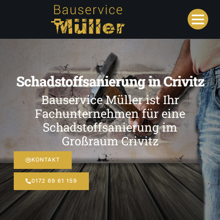
Schadstoffsanierung in Crivitz
Bauservice Müller ist Ihr
Fachunternehmen für eine
Schadstoffsanierung im
Großraum Crivitz
KONTAKT
0172 69 61 159