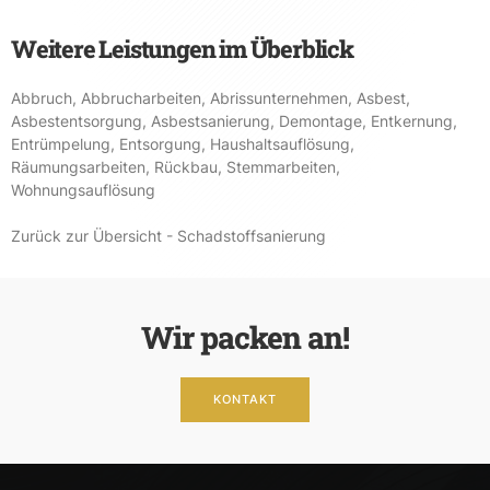
Weitere Leistungen im Überblick
Abbruch
,
Abbrucharbeiten
,
Abrissunternehmen
,
Asbest
,
Asbestentsorgung
,
Asbestsanierung
,
Demontage
,
Entkernung
,
Entrümpelung
,
Entsorgung
,
Haushaltsauflösung
,
Räumungsarbeiten
,
Rückbau
,
Stemmarbeiten
,
Wohnungsauflösung
Zurück zur Übersicht - Schadstoffsanierung
Wir packen an!
KONTAKT