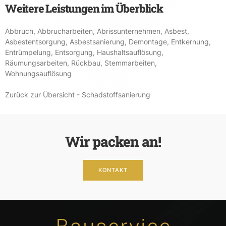
Weitere Leistungen im Überblick
Abbruch
,
Abbrucharbeiten
,
Abrissunternehmen
,
Asbest
,
Asbestentsorgung
,
Asbestsanierung
,
Demontage
,
Entkernung
,
Entrümpelung
,
Entsorgung
,
Haushaltsauflösung
,
Räumungsarbeiten
,
Rückbau
,
Stemmarbeiten
,
Wohnungsauflösung
Zurück zur Übersicht - Schadstoffsanierung
Wir packen an!
KONTAKT