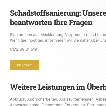
Schadstoffsanierung: Unser
beantworten Ihre Fragen
Sie kommen aus Mecklenburg-Vorpommern und haben 
Wenn Sie möchten, informieren wir Sie näher über u
0172 69 61 519
KONTAKT
Weitere Leistungen im Überb
Abbruch
,
Abbrucharbeiten
,
Abrissunternehmen
,
Asbes
Asbestsanierung
,
Demontage
,
Entkernung
,
Entrümpel