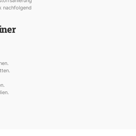
toffsanierung
ck nachfolgend
iner
hen.
ten.
n.
ien.