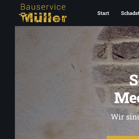
Start
Schadst
S
Me
Wir sin