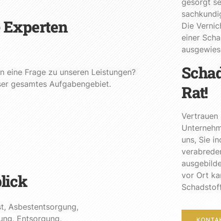
gesorgt se
sachkundi
e Experten
Die Vernic
einer Scha
ausgewies
Schad
eine Frage zu unseren Leistungen?
nser gesamtes Aufgabengebiet.
Rat!
Vertrauen 
Unternehm
uns, Sie i
verabreden
ausgebilde
vor Ort k
lick
Schadstoff
t
,
Asbestentsorgung
,
ung
,
Entsorgung
,
KONTA