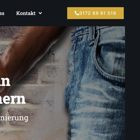
ss
Kontakt
0172 69 61 519
in
ern
anierung