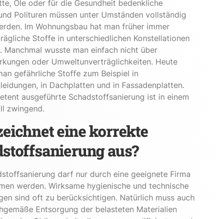
tte, Öle oder für die Gesundheit bedenkliche
und Polituren müssen unter Umständen vollständig
werden. Im Wohnungsbau hat man früher immer
rägliche Stoffe in unterschiedlichen Konstellationen
. Manchmal wusste man einfach nicht über
rkungen oder Umweltunverträglichkeiten. Heute
an gefährliche Stoffe zum Beispiel in
eidungen, in Dachplatten und in Fassadenplatten.
tent ausgeführte Schadstoffsanierung ist in einem
ll zwingend.
eichnet eine korrekte
stoffsanierung aus?
stoffsanierung darf nur durch eine geeignete Firma
en werden. Wirksame hygienische und technische
en sind oft zu berücksichtigen. Natürlich muss auch
chgemäße Entsorgung der belasteten Materialien