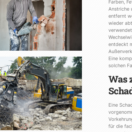
Farben, Fe
Anstriche 
entfernt 
wieder abt
verwendet
Wechselwi
entdeckt m
Außenverkl
Eine kompe
solchen Fa
Was z
Schad
Eine Schad
vorgenomm
Vorkehrung
für die fa