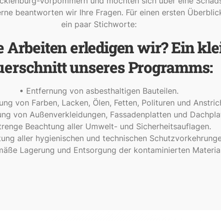
klenburg-Vorpommern und möchten sich über eine Schads
erne beantworten wir Ihre Fragen. Für einen ersten Überbli
ein paar Stichworte:
 Arbeiten erledigen wir? Ein kle
uerschnitt unseres Programms:
• Entfernung von asbesthaltigen Bauteilen.
ung von Farben, Lacken, Ölen, Fetten, Polituren und Anstric
ung von Außenverkleidungen, Fassadenplatten und Dachplat
trenge Beachtung aller Umwelt- und Sicherheitsauflagen.
tung aller hygienischen und technischen Schutzvorkehrunge
äße Lagerung und Entsorgung der kontaminierten Material