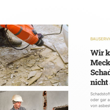
BAUSERVI
Wir 
Meck
Schad
nicht
Schadstof
oder gar a
von asbest