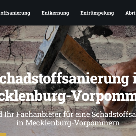
offsanierung
Entkernung
Entrümpelung
Abri
chadstoffsanierung 
cklenburg-Vorpomm
d Ihr Fachanbieter für eine Schadstoffs
in Mecklenburg-Vorpommern