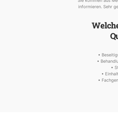
Sie kommen aus Mec
informieren. Sehr g
Welche
Q
• Beseitig
• Behandl
• S
• Einhal
• Fachgem