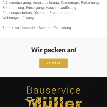
Asbestentsorgung
,
Asbestsanierung
,
Demontage
,
Entkernung
,
Entrümpelung
,
Entsorgung
,
Haushaltsauflösung
,
Räumungsarbeiten
,
Rückbau
,
Stemmarbeiten
,
Wohnungsauflösung
Zurück zur Übersicht - Schadstoffsanierung
Wir packen an!
KONTAKT