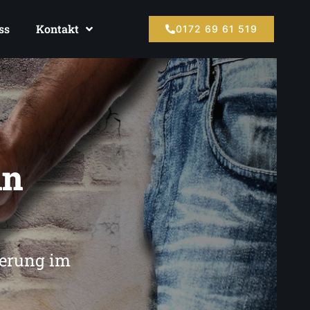
ss
Kontakt
0172 69 61 519
in
ierung im