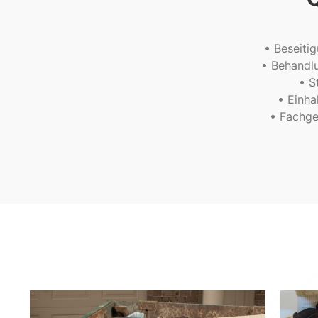
• Beseitig
• Behandl
• S
• Einha
• Fachge