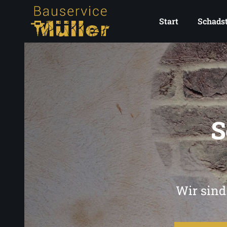
Start
Schadst
S
Wir sind