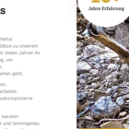
is
Jahre Erfahrung
 Thema
 Sätze zu unserem
t vielen Jahren Ihr
ng, um
,
iten geht.
en,
arbeiter,
 unkomplizierte
 beraten
tet und termingenau