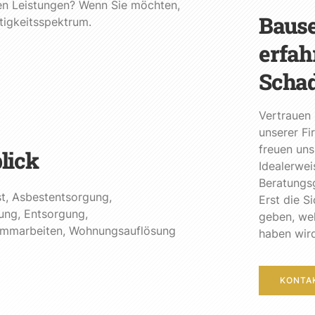
n Leistungen? Wenn Sie möchten,
Bause
ätigkeitsspektrum.
erfah
Schad
Vertrauen 
unserer Fi
freuen uns
lick
Idealerwei
Beratungsg
t
,
Asbestentsorgung
,
Erst die S
ung
,
Entsorgung
,
geben, wel
emmarbeiten
,
Wohnungsauflösung
haben wird
KONTA