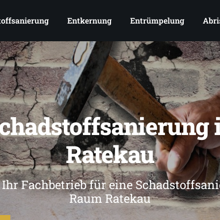
offsanierung
Entkernung
Entrümpelung
Abri
chadstoffsanierung 
Ratekau
 Ihr Fachbetrieb für eine Schadstoffsan
Raum Ratekau