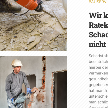
BAUSERVI
Wir 
Ratek
Schad
nicht
Schadstof
beeinträch
hierbei de
vermerken.
gesundheit
gegebenenf
hat man fr
unterschie
man schlic
Wechselwi