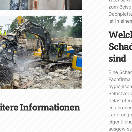
zum Beispi
Dachplatt
ist in ein
Welch
Schad
sind
Eine Schad
Fachfirma
hygienisch
Selbstvers
belasteten
itere Informationen
erfahrene
Lagerung o
eigentlich
ausgewies