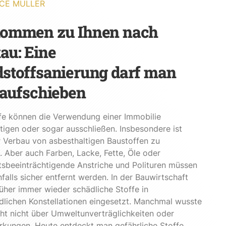
CE MÜLLER
kommen zu Ihnen nach
au: Eine
stoffsanierung darf man
 aufschieben
fe können die Verwendung einer Immobilie
tigen oder sogar ausschließen. Insbesondere ist
r Verbau von asbesthaltigen Baustoffen zu
 Aber auch Farben, Lacke, Fette, Öle oder
sbeeinträchtigende Anstriche und Polituren müssen
alls sicher entfernt werden. In der Bauwirtschaft
üher immer wieder schädliche Stoffe in
dlichen Konstellationen eingesetzt. Manchmal wusste
ht nicht über Umweltunverträglichkeiten oder
rkungen. Heute entdeckt man gefährliche Stoffe