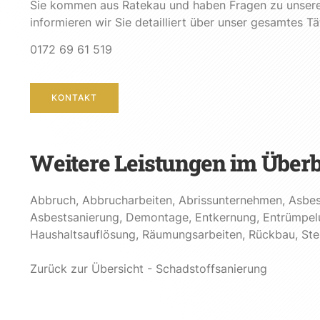
Sie kommen aus Ratekau und haben Fragen zu unsere
informieren wir Sie detailliert über unser gesamtes T
0172 69 61 519
KONTAKT
Weitere Leistungen im Überb
Abbruch
,
Abbrucharbeiten
,
Abrissunternehmen
,
Asbes
Asbestsanierung
,
Demontage
,
Entkernung
,
Entrümpel
Haushaltsauflösung
,
Räumungsarbeiten
,
Rückbau
,
St
Zurück zur Übersicht - Schadstoffsanierung