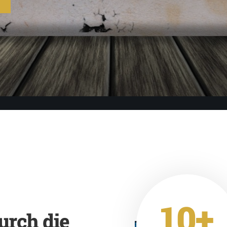
10+
urch die