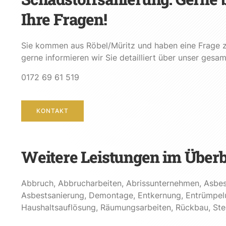
Ihre Fragen!
Sie kommen aus Röbel/Müritz und haben eine Frage 
gerne informieren wir Sie detailliert über unser ges
0172 69 61 519
KONTAKT
Weitere Leistungen im Überb
Abbruch
,
Abbrucharbeiten
,
Abrissunternehmen
,
Asbes
Asbestsanierung
,
Demontage
,
Entkernung
,
Entrümpel
Haushaltsauflösung
,
Räumungsarbeiten
,
Rückbau
,
St