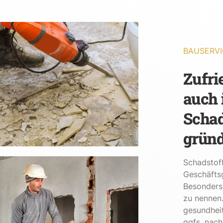
BAUSERVI
Zufri
auch 
Schad
gründ
Schadstof
Geschäfts
Besonders 
zu nennen.
gesundheit
ggfs. nach