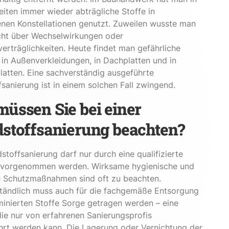
eiten immer wieder abträgliche Stoffe in
nen Konstellationen genutzt. Zuweilen wusste man
icht über Wechselwirkungen oder
rträglichkeiten. Heute findet man gefährliche
. in Außenverkleidungen, in Dachplatten und in
atten. Eine sachverständig ausgeführte
sanierung ist in einem solchen Fall zwingend.
üssen Sie bei einer
stoffsanierung beachten?
stoffsanierung darf nur durch eine qualifizierte
 vorgenommen werden. Wirksame hygienische und
e Schutzmaßnahmen sind oft zu beachten.
ständlich muss auch für die fachgemäße Entsorgung
inierten Stoffe Sorge getragen werden – eine
ie nur von erfahrenen Sanierungsprofis
hrt werden kann. Die Lagerung oder Vernichtung der