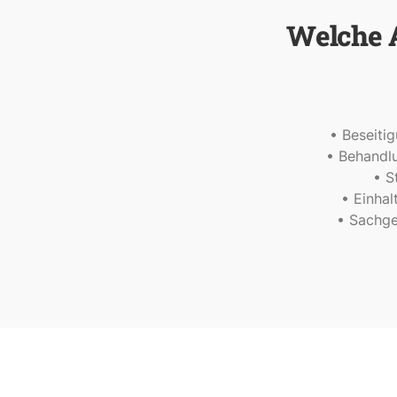
Welche A
• Beseitig
• Behandl
• S
• Einhal
• Sachge