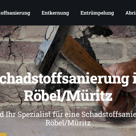
offsanierung
Entkernung
Entrümpelung
Abri
chadstoffsanierung 
Röbel/Müritz
d Ihr Spezialist für eine Schadstoffsani
Röbel/Müritz