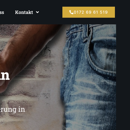
ss
Kontakt
0172 69 61 519
in
erung in