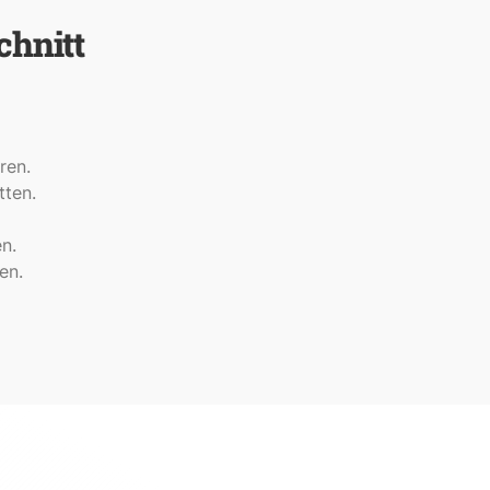
chnitt
ren.
ten.
n.
en.