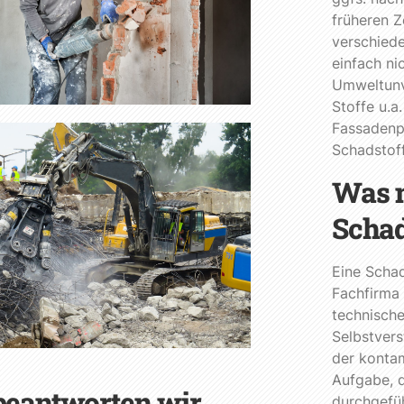
früheren Z
verschiede
einfach n
Umweltunve
Stoffe u.a
Fassadenpl
Schadstoff
Was m
Schad
Eine Schad
Fachfirma
technisch
Selbstver
der kontam
Aufgabe, d
beantworten wir
durchgefü