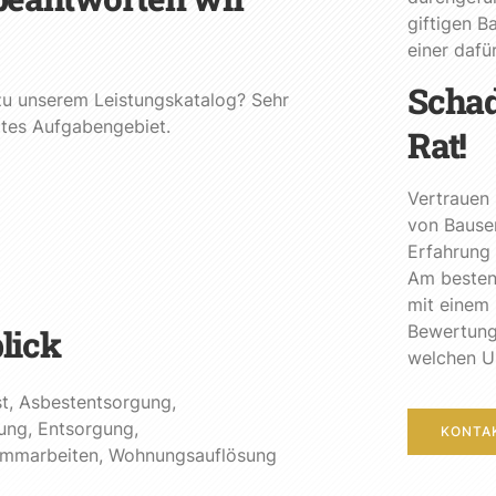
giftigen B
einer daf
Schad
zu unserem Leistungskatalog? Sehr
amtes Aufgabengebiet.
Rat!
Vertrauen
von Bauser
Erfahrung 
Am besten 
mit einem 
Bewertung 
lick
welchen Um
t
,
Asbestentsorgung
,
ung
,
Entsorgung
,
KONTA
emmarbeiten
,
Wohnungsauflösung