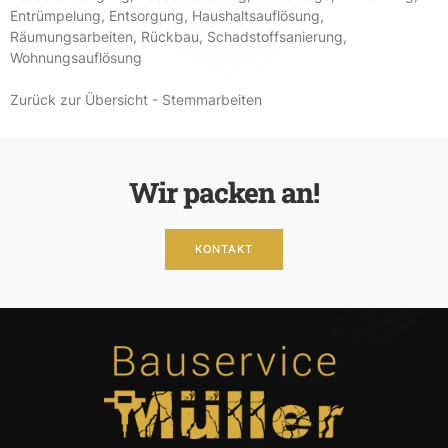
Entrümpelung
,
Entsorgung
,
Haushaltsauflösung
,
Räumungsarbeiten
,
Rückbau
,
Schadstoffsanierung
,
Wohnungsauflösung
Zurück zur Übersicht - Stemmarbeiten
Wir packen an!
KONTAKT