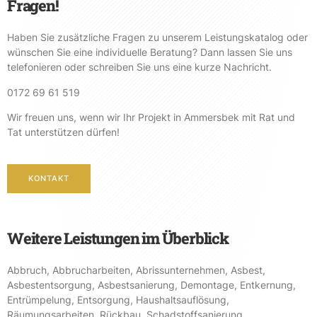
Fragen!
Haben Sie zusätzliche Fragen zu unserem Leistungskatalog oder
wünschen Sie eine individuelle Beratung? Dann lassen Sie uns
telefonieren oder schreiben Sie uns eine kurze Nachricht.
0172 69 61 519
Wir freuen uns, wenn wir Ihr Projekt in Ammersbek mit Rat und
Tat unterstützen dürfen!
KONTAKT
Weitere Leistungen im Überblick
Abbruch
,
Abbrucharbeiten
,
Abrissunternehmen
,
Asbest
,
Asbestentsorgung
,
Asbestsanierung
,
Demontage
,
Entkernung
,
Entrümpelung
,
Entsorgung
,
Haushaltsauflösung
,
Räumungsarbeiten
,
Rückbau
,
Schadstoffsanierung
,