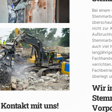
Bei einem
Stemmarbei
überschau
nicht zur
Aufbruchh
Stemmarbe
auch viel 
langjährig
Fachhandw
verrichten
Fachbetri
überlegt 
Wir i
Stemm
 Kontakt mit uns!
Vorp