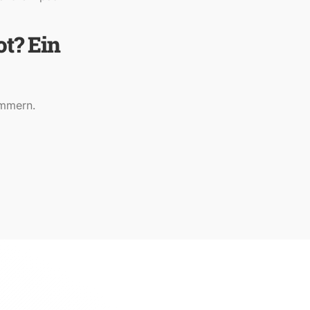
t? Ein
ämmern.