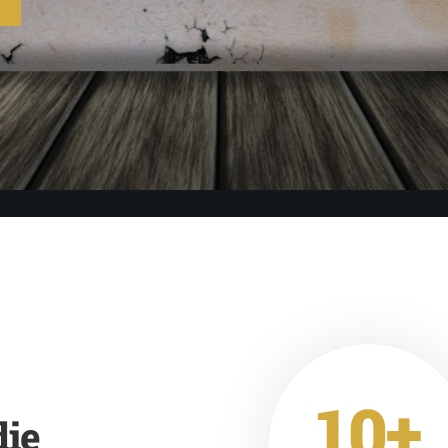
10+
die