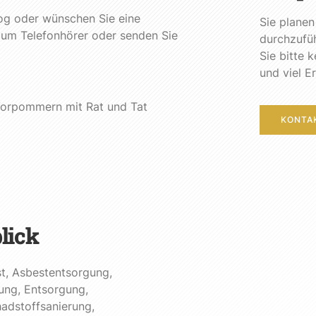
og oder wünschen Sie eine
Sie planen
 zum Telefonhörer oder senden Sie
durchzufü
Sie bitte 
und viel E
-Vorpommern mit Rat und Tat
KONTA
lick
t
,
Asbestentsorgung
,
ung
,
Entsorgung
,
adstoffsanierung
,