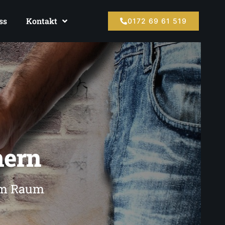
ss
Kontakt
0172 69 61 519
ern
 im Raum