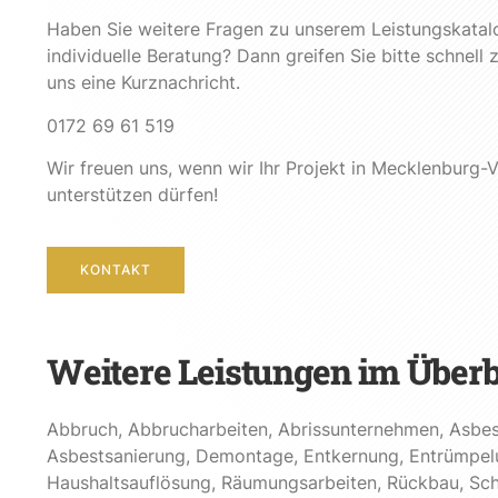
Haben Sie weitere Fragen zu unserem Leistungskatal
individuelle Beratung? Dann greifen Sie bitte schnell
uns eine Kurznachricht.
0172 69 61 519
Wir freuen uns, wenn wir Ihr Projekt in Mecklenburg
unterstützen dürfen!
KONTAKT
Weitere Leistungen im Überb
Abbruch
,
Abbrucharbeiten
,
Abrissunternehmen
,
Asbes
Asbestsanierung
,
Demontage
,
Entkernung
,
Entrümpel
Haushaltsauflösung
,
Räumungsarbeiten
,
Rückbau
,
Sch