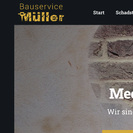
Start
Schadst
Me
Wir sin