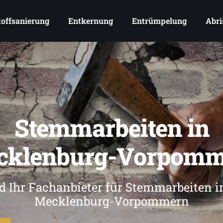
offsanierung
Entkernung
Entrümpelung
Abri
Stemmarbeiten in
cklenburg-Vorpomm
d Ihr Fachanbieter für Stemmarbeiten
Mecklenburg-Vorpommern